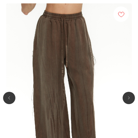
ПРИГЛАШАЕМ В НАШЕ
ПРОСТРАНСТВО
Адрес:
г. Нижний Новгород,
ул. Алексеевская, 8/15
Режим
Ежедневно с 11:00
работы:
до 21:00
Телефон:
+7 (905) 196-55-56
Почта:
tiu.brand@gmail.com