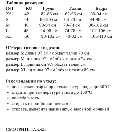
Таблица размеров:
INT
..........
RU
.........
Грудь
............
Талия
............
Бёдра
XS
...........
42
..........
82-86 см
......
62-66 см
.......
90-94 см
S
.............
44
..........
86-90 см
......
66-70 см
.......
94-98 см
M
............
46
.........
90-94 см
......
70-74 см
.......
98-102 см
L
.............
48
..........
94-98 см
......
74-78 см
.......
102-106 см
XL
...........
50
..........
98-102 см
....
78-82 см
.......
106-110 см
Обмеры готового изделия:
размер S: длина 97 см / обхват талии 70 см
размер M: длинна 97 см/ обхват талии 74 см
размер L : длинна см 97/ обхват талии см
размер XL : длинна 97 см/ обхват талии 80 см
Рекомендации по уходу:
деликатная стирка при температуре воды до 30°C
гладить при температуре утюга до 150°C
не отбеливать
стирать с подобными цветами
стирать, вывернув наизнанку, с закрытой молнией
СМОТРИТЕ ТАКЖЕ