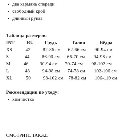
два кармана спереди
свободный крой
длинный рукав
Таблица размеров:
INT
..........
RU
.........
Грудь
............
Талия
............
Бёдра
XS
...........
42
..........
82-86 см
......
62-66 см
.......
90-94 см
S
.............
44
..........
86-90 см
......
66-70 см
.......
94-98 см
M
...........
46
.........
90-94 см
......
70-74 см
.......
98-102 см
L
.............
48
..........
94-98 см
......
74-78 см
.......
102-106 см
XL
...........
50
..........
98-102 см
....
78-82 см
.......
106-110 см
Рекомендации по уходу:
химчистка
СМОТРИТЕ ТАКЖЕ