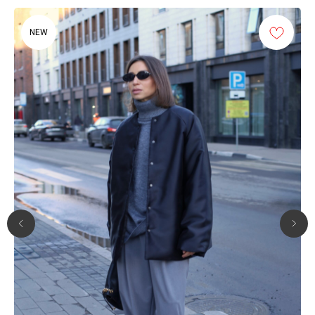
NEW
ПРИГЛАШАЕМ В НАШЕ
ПРОСТРАНСТВО
Адрес:
г. Нижний Новгород,
ул. Алексеевская, 8/15
Режим
Ежедневно с 11:00
работы:
до 21:00
Телефон:
+7 (905) 196-55-56
Почта:
tiu.brand@gmail.com